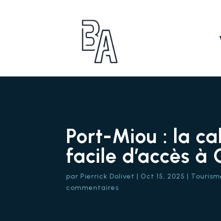
Port-Miou : la c
facile d’accès à 
par
Pierrick Dolivet
|
Oct 15, 2025
|
Tourism
commentaires