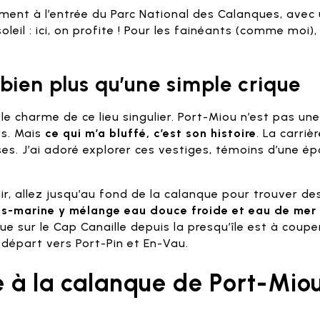
ment à l’entrée du Parc National des Calanques, ave
oleil : ici, on profite ! Pour les fainéants (comme moi)
bien plus qu’une simple crique
e charme de ce lieu singulier. Port-Miou n’est pas une
ers. Mais
ce qui m’a bluffé, c’est son histoire
. La carriè
aises. J’ai adoré explorer ces vestiges, témoins d’une é
hir, allez jusqu’au fond de la calanque pour trouver d
us-marine y mélange eau douce froide et eau de mer
e sur le Cap Canaille depuis la presqu’île est à couper
e départ vers Port-Pin et En-Vau.
à la calanque de Port-Miou