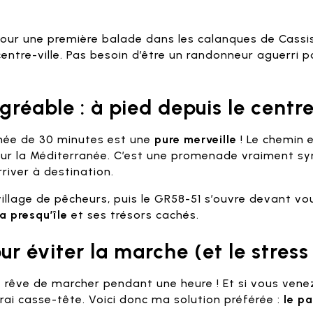
s
our une première balade dans les calanques de Cassis 
 centre-ville. Pas besoin d’être un randonneur aguerri 
agréable : à pied depuis le centr
onnée de 30 minutes est une
pure merveille
! Le chemin e
 sur la Méditerranée. C’est une promenade vraiment s
iver à destination.
illage de pêcheurs, puis le GR58-51 s’ouvre devant vo
a presqu’île
et ses trésors cachés.
ur éviter la marche (et le stress
 rêve de marcher pendant une heure ! Et si vous vene
vrai casse-tête. Voici donc ma solution préférée :
le p