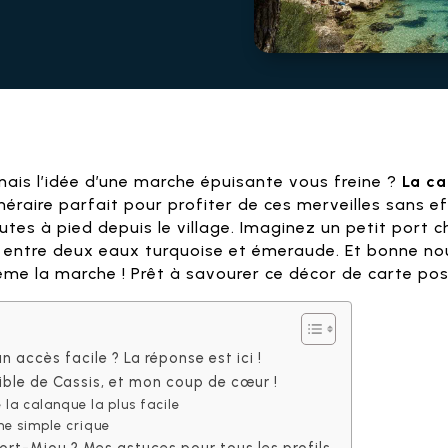
ais l’idée d’une marche épuisante vous freine ?
La ca
itinéraire parfait pour profiter de ces merveilles sans
tes à pied depuis le village. Imaginez un petit port 
rs entre deux eaux turquoise et émeraude. Et bonne nou
e la marche ! Prêt à savourer ce décor de carte posta
n accès facile ? La réponse est ici !
ible de Cassis, et mon coup de cœur !
 la calanque la plus facile
ne simple crique
rt-Miou ? Mes astuces pour tous les profils