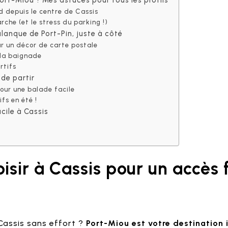
ed depuis le centre de Cassis
rche (et le stress du parking !)
alanque de Port-Pin, juste à côté
r un décor de carte postale
 la baignade
rtifs
 de partir
our une balade facile
ifs en été !
acile à Cassis
isir à Cassis pour un accès 
Cassis sans effort ?
Port-Miou est votre destination 